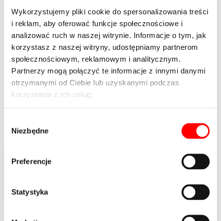
Wykorzystujemy pliki cookie do spersonalizowania treści
przewiń
i reklam, aby oferować funkcje społecznościowe i
analizować ruch w naszej witrynie. Informacje o tym, jak
24.09.2009 firma ING Real Estate Development Sp. z o.o.
korzystasz z naszej witryny, udostępniamy partnerom
podpisała umowę z Eiffage Budownictwo Mitex SA na budowę
budynku apartamentowo – biurowo – usługowego THESPIAN
społecznościowym, reklamowym i analitycznym.
we Wrocławiu przy placu Powstańców Śląskich 1-3. Przedmiotem
Partnerzy mogą połączyć te informacje z innymi danymi
kontraktu jest realizacja budynku wielofunkcyjnego o 9
otrzymanymi od Ciebie lub uzyskanymi podczas
kondygnacjach naziemnych. W obiekcie zaplanowano również
dwupoziomowy parking podziemny na 70 samochodów. Wartość
korzystania z ich usług.
kontraktu wynosi ponad 35 mln PLN netto, a przewidywany czas
realizacji projektu to około 14 miesięcy. Inwestorem i deweloperem
projektu jest ING Real Estate Development Sp. z o.o. Budynek
Wybór
został zaprojektowany przez wrocławską pracownię
Niezbędne
zgody
architektoniczną Maćków Pracownia Projektowa.
Preferencje
Statystyka