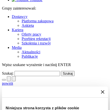
Grupy zainteresowań:
Dostawcy
Platforma zakupowa
Ankieta
Kariera
Oferty pracy
Przebieg rekrutacji
Szkolenia i rozwój
Media
Aktualności
Publikacje
Wpisz szukane wyrażenie i naciśnij ENTER
Szukaj:
powrót
Kontrakt na budowę budynku THESPIAN
we Wrocławiu
28.09.2009
Niniejsza strona korzysta z plików cookie