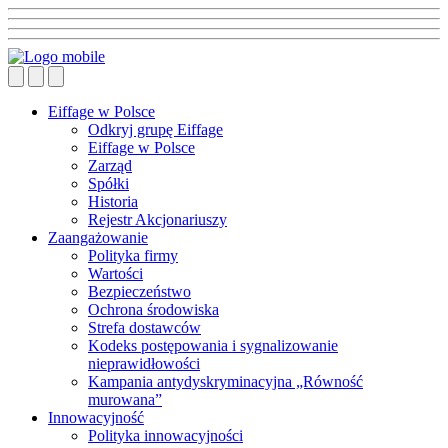
Eiffage w Polsce
Odkryj grupę Eiffage
Eiffage w Polsce
Zarząd
Spółki
Historia
Rejestr Akcjonariuszy
Zaangażowanie
Polityka firmy
Wartości
Bezpieczeństwo
Ochrona środowiska
Strefa dostawców
Kodeks postępowania i sygnalizowanie
nieprawidłowości
Kampania antydyskryminacyjna „Równość
murowana”
Innowacyjność
Polityka innowacyjności