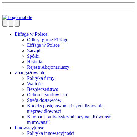
Eiffage w Polsce
Odkryj grupę Eiffage
Eiffage w Polsce
Zarząd
Spółki
Historia
Rejestr Akcjonariuszy
Zaangażowanie
Polityka firmy
Wartości
Bezpieczeństwo
Ochrona środowiska
Strefa dostawców
Kodeks postępowania i sygnalizowanie
nieprawidłowości
Kampania antydyskryminacyjna „Równość
murowana”
Innowacyjność
Polityka innowacyjności