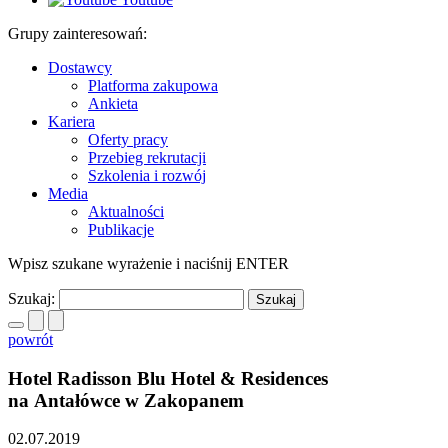
Grupy zainteresowań:
Dostawcy
Platforma zakupowa
Ankieta
Kariera
Oferty pracy
Przebieg rekrutacji
Szkolenia i rozwój
Media
Aktualności
Publikacje
Wpisz szukane wyrażenie i naciśnij ENTER
Szukaj:
powrót
Hotel Radisson Blu Hotel & Residences
na Antałówce w Zakopanem
02.07.2019