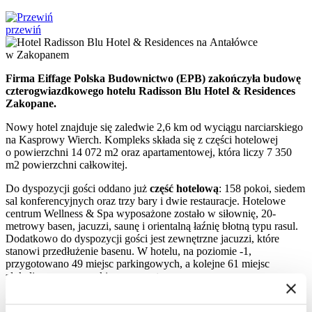
przewiń
Firma Eiffage Polska Budownictwo (EPB) zakończyła budowę
czterogwiazdkowego hotelu
Radisson Blu Hotel & Residences
Zakopane.
Nowy hotel znajduje się zaledwie 2,6 km od wyciągu narciarskiego
na Kasprowy Wierch. Kompleks składa się z części hotelowej
o powierzchni 14 072 m2 oraz apartamentowej, która liczy 7 350
m2 powierzchni całkowitej.
Do dyspozycji gości oddano już
część hotelową
: 158 pokoi, siedem
sal konferencyjnych oraz trzy bary i dwie restauracje. Hotelowe
centrum Wellness & Spa wyposażone zostało w siłownię, 20-
metrowy basen, jacuzzi, saunę i orientalną łaźnię błotną typu rasul.
Dodatkowo do dyspozycji gości jest zewnętrzne jacuzzi, które
stanowi przedłużenie basenu. W hotelu, na poziomie -1,
przygotowano 49 miejsc parkingowych, a kolejne 61 miejsc
zlokalizowano na parkingu zewnętrznym.
Ostatnie prace wykończeniowe trwają w
części apartamentowej
,