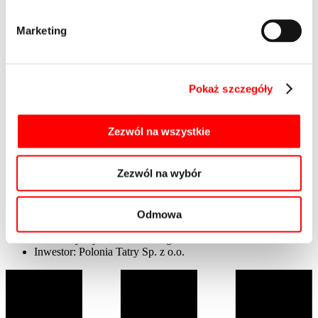
do budownictwa zakopiańskiego obiekt został wyposażony również
w nowoczesne elementy, jak fasady aluminiowe oraz drewniane
Marketing
i stalowe zadaszenia z pokryciem szklanym, a także szklane
balustrady i przegrody.
Projekt w liczbach:
Pokaż szczegóły
Adres inwestycji: Bulwary Słowackiego 1, Zakopane
Ilość kondygnacji nadziemnych: 5 – 7
Ilość kondygnacji podziemnych: 1 (część hotelowa); 2 (część
Zezwól na wszystkie
apartamentowa)
Liczba pokoi hotelowych: 158
Liczba apartamentów: 68
Zezwól na wybór
Powierzchnia apartamentów: od 28 do 175 m2
Miejsca parkingowe: 110 (część hotelowa) + 59 (część
apartamentowa)
Całkowita powierzchnia: 14 072 m2 (część hotelowa) +
Odmowa
7 350 m2 (część apartamentowa)
Generalny wykonawca: Eiffage Polska Budownictwo
Inwestor: Polonia Tatry Sp. z o.o.