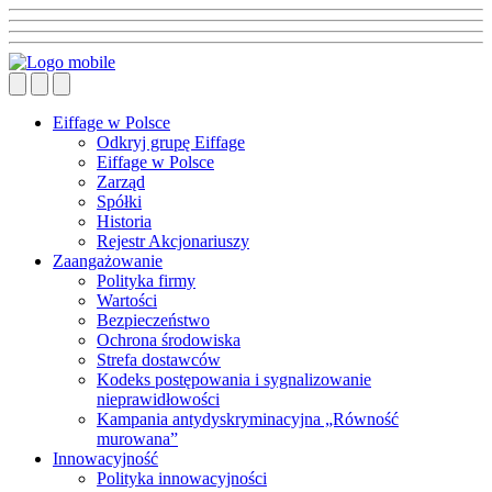
Eiffage w Polsce
Odkryj grupę Eiffage
Eiffage w Polsce
Zarząd
Spółki
Historia
Rejestr Akcjonariuszy
Zaangażowanie
Polityka firmy
Wartości
Bezpieczeństwo
Ochrona środowiska
Strefa dostawców
Kodeks postępowania i sygnalizowanie
nieprawidłowości
Kampania antydyskryminacyjna „Równość
murowana”
Innowacyjność
Polityka innowacyjności