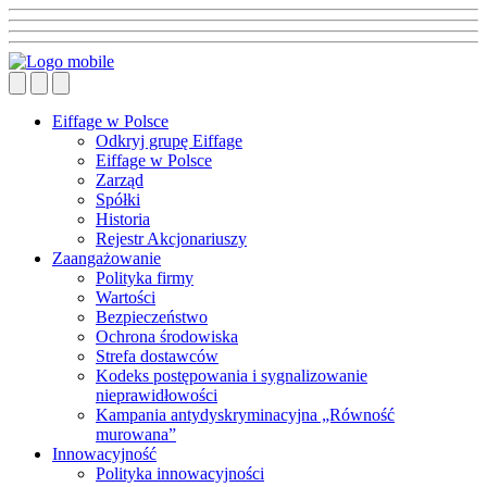
Eiffage w Polsce
Odkryj grupę Eiffage
Eiffage w Polsce
Zarząd
Spółki
Historia
Rejestr Akcjonariuszy
Zaangażowanie
Polityka firmy
Wartości
Bezpieczeństwo
Ochrona środowiska
Strefa dostawców
Kodeks postępowania i sygnalizowanie
nieprawidłowości
Kampania antydyskryminacyjna „Równość
murowana”
Innowacyjność
Polityka innowacyjności