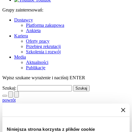
Grupy zainteresowań:
Dostawcy
Platforma zakupowa
Ankieta
Kariera
Oferty pracy
Przebieg rekrutacji
Szkolenia i rozwój
Media
Aktualności
Publikacje
Wpisz szukane wyrażenie i naciśnij ENTER
Szukaj:
powrót
Eiffage Polska Budownictwo SA – nowa nazwy
firmy
Niniejsza strona korzysta z plików cookie
13.05.2013