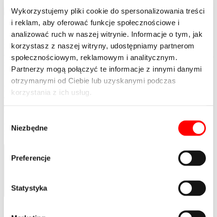
Wykorzystujemy pliki cookie do spersonalizowania treści
przewiń
i reklam, aby oferować funkcje społecznościowe i
analizować ruch w naszej witrynie. Informacje o tym, jak
Zmiana nazwy jest zawsze bardzo ważnym momentem w historii
korzystasz z naszej witryny, udostępniamy partnerom
i funkcjonowaniu każdej firmy. Nowa marka to często okazja
do prezentacji nowego obszaru działalności, wdrożenia do produkcji
społecznościowym, reklamowym i analitycznym.
innowacyjnej gamy produktów oraz niespotykanych u konkurencji
Partnerzy mogą połączyć te informacje z innymi danymi
rozwiązań.
otrzymanymi od Ciebie lub uzyskanymi podczas
Eiffage Budownictwo Mitex S.A. zmienia nazwę w duchu
korzystania z ich usług.
ewolucji, respektując wysokie wymagania dotyczące jakości
dostarczanych usług jednej z największych europejskich grup
budowlanych jaką jest Eiffage, ukazując jednocześnie własne
Wybór
oblicze i dokonania na rynku, nie związane z funkcjonowaniem
Niezbędne
zgody
na rynku przed 2004 rokiem.
Preferencje
Statystyka