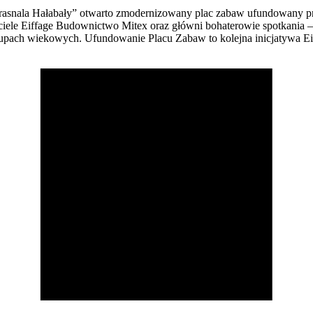
rasnala Hałabały” otwarto zmodernizowany plac zabaw ufundowany pr
iele Eiffage Budownictwo Mitex oraz główni bohaterowie spotkania 
rupach wiekowych. Ufundowanie Placu Zabaw to kolejna inicjatywa E