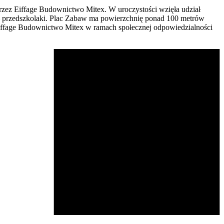
zez Eiffage Budownictwo Mitex. W uroczystości wzięła udział
– przedszkolaki. Plac Zabaw ma powierzchnię ponad 100 metrów
iffage Budownictwo Mitex w ramach społecznej odpowiedzialności