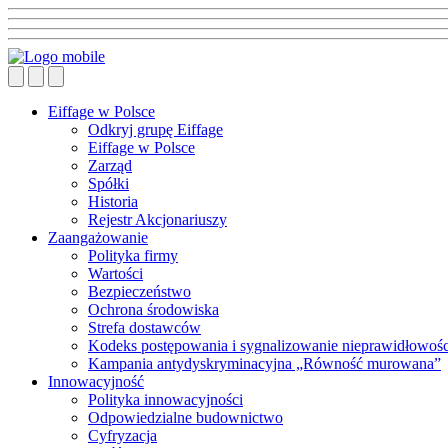
Eiffage w Polsce
Odkryj grupę Eiffage
Eiffage w Polsce
Zarząd
Spółki
Historia
Rejestr Akcjonariuszy
Zaangażowanie
Polityka firmy
Wartości
Bezpieczeństwo
Ochrona środowiska
Strefa dostawców
Kodeks postępowania i sygnalizowanie nieprawidłowośc
Kampania antydyskryminacyjna „Równość murowana”
Innowacyjność
Polityka innowacyjności
Odpowiedzialne budownictwo
Cyfryzacja