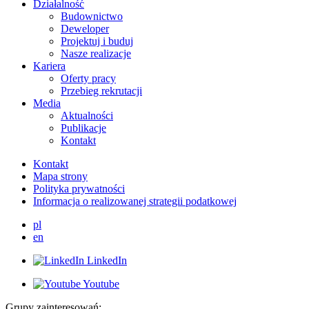
Działalność
Budownictwo
Deweloper
Projektuj i buduj
Nasze realizacje
Kariera
Oferty pracy
Przebieg rekrutacji
Media
Aktualności
Publikacje
Kontakt
Kontakt
Mapa strony
Polityka prywatności
Informacja o realizowanej strategii podatkowej
pl
en
LinkedIn
Youtube
Grupy zainteresowań: