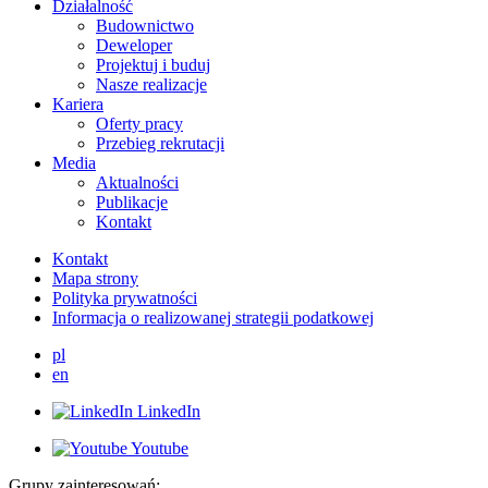
Działalność
Budownictwo
Deweloper
Projektuj i buduj
Nasze realizacje
Kariera
Oferty pracy
Przebieg rekrutacji
Media
Aktualności
Publikacje
Kontakt
Kontakt
Mapa strony
Polityka prywatności
Informacja o realizowanej strategii podatkowej
pl
en
LinkedIn
Youtube
Grupy zainteresowań: