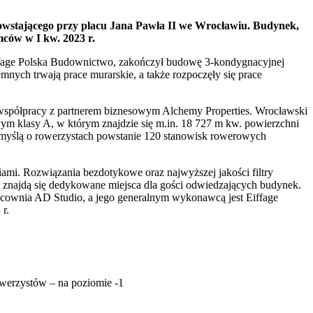
owstającego przy placu Jana Pawła II we Wrocławiu. Budynek,
mców w I kw. 2023 r.
iffage Polska Budownictwo, zakończył budowę 3-kondygnacyjnej
mnych trwają prace murarskie, a także rozpoczęły się prace
e współpracy z partnerem biznesowym Alchemy Properties. Wrocławski
wym klasy A, w którym znajdzie się m.in. 18 727 m kw. powierzchni
 myślą o rowerzystach powstanie 120 stanowisk rowerowych
iami. Rozwiązania bezdotykowe oraz najwyższej jakości filtry
 znajdą się dedykowane miejsca dla gości odwiedzających budynek.
pracownia AD Studio, a jego generalnym wykonawcą jest Eiffage
r.
owerzystów – na poziomie -1