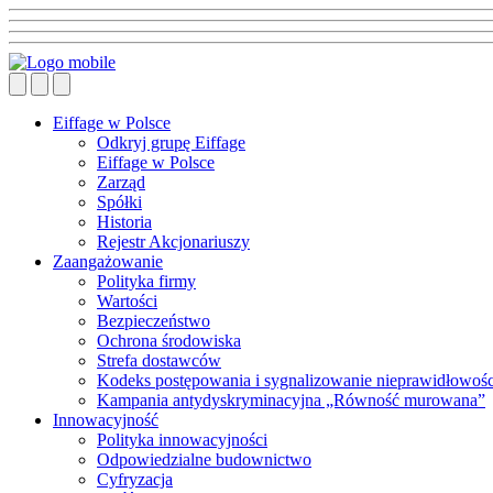
Eiffage w Polsce
Odkryj grupę Eiffage
Eiffage w Polsce
Zarząd
Spółki
Historia
Rejestr Akcjonariuszy
Zaangażowanie
Polityka firmy
Wartości
Bezpieczeństwo
Ochrona środowiska
Strefa dostawców
Kodeks postępowania i sygnalizowanie nieprawidłowośc
Kampania antydyskryminacyjna „Równość murowana”
Innowacyjność
Polityka innowacyjności
Odpowiedzialne budownictwo
Cyfryzacja