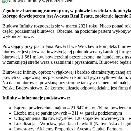
Zgodnie z harmonogramem prac, w połowie kwietnia zakończyła 
którego deweloperem jest Avestus Real Estate, zaoferuje łącznie
Budowa Infinity rozpoczęła się w marcu 2021 roku. Nieco ponad ro
części podziemnej biurowca. Obecnie, na poziomie parteru wykonywan
wykończeniowe.
Powstający przy placu Jana Pawła II we Wrocławiu kompleks biurowy
biurowiec jest pierwszą inwestycją tej południowoafrykańskiej fir
biurowej, 1 561 m kw. powierzchni przeznaczonej na handel oraz t
w zamkniętej strefie wraz z szatniami i prysznicami. Biurowiec będz
Biurowiec Infinity, oprócz wyjątkowej i bardzo charakterystycznej a
powietrza, zapewnią bezpieczeństwo i komfort jego użytkownikom. W
Na dachu biurowca powstaną przestronne tarasy z elementami małej ar
Polska Budownictwo. Za komercjalizację odpowiedzialna jest firma d
Infinity – informacje podstawowe:
Łączna powierzchnia najmu – 21 847 m kw. (biura, powierzchn
Liczba miejsc parkingowych – 311 w garażu podziemnym
Udogodnienia dla rowerzystów: 120 stojaków rowerowych – w z
Lokalizacja – Wrocław, plac Jana Pawła II (Nabycińska / Legni
Inwestorzy: Alchemy Properties i Avestus Capital Partners