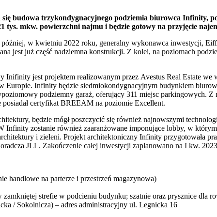
się budowa trzykondygnacyjnego podziemia biurowca Infinity, p
 21 tys. mkw. powierzchni najmu i będzie gotowy na przyjęcie naje
k później, w kwietniu 2022 roku, generalny wykonawca inwestycji, E
a jest już część nadziemna konstrukcji. Z kolei, na poziomach podzie
 Inifinity jest projektem realizowanym przez Avestus Real Estate w
my w Europie. Infinity będzie siedmiokondygnacyjnym budynkiem biuro
rzypoziomowy podziemny garaż, oferujący 311 miejsc parkingowych. Z
ie posiadał certyfikat BREEAM na poziomie Excellent.
rchitektury, będzie mógł poszczycić się również najnowszymi technolog
 Infinity zostanie również zaaranżowane imponujące lobby, w którym
chitektury i zieleni. Projekt architektoniczny Infinity przygotowała 
oradcza JLL. Zakończenie całej inwestycji zaplanowano na I kw. 2023 
ie handlowe na parterze i przestrzeń magazynowa)
amkniętej strefie w podcieniu budynku; szatnie oraz prysznice dla r
cka / Sokolnicza) – adres administracyjny ul. Legnicka 16