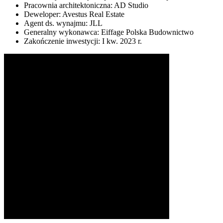
Pracownia architektoniczna: AD Studio
Deweloper: Avestus Real Estate
Agent ds. wynajmu: JLL
Generalny wykonawca: Eiffage Polska Budownictwo
Zakończenie inwestycji: I kw. 2023 r.